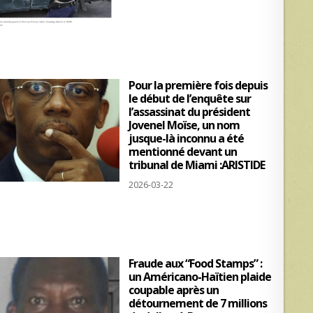
Pour la première fois depuis
le début de l’enquête sur
l’assassinat du président
Jovenel Moïse, un nom
jusque-là inconnu a été
mentionné devant un
tribunal de Miami :ARISTIDE
2026-03-22
Fraude aux “Food Stamps” :
un Américano-Haïtien plaide
coupable après un
détournement de 7 millions