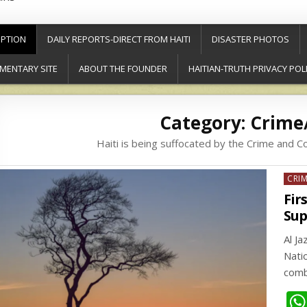
PTION
DAILY REPORTS-DIRECT FROM HAITI
DISASTER PHOTOS
MENTARY SITE
ABOUT THE FOUNDER
HAITIAN-TRUTH PRIVACY POL
Category:
Crime
Haiti is being suffocated by the Crime and C
Post
CRI
in
Fir
Sup
Al J
Natio
comb