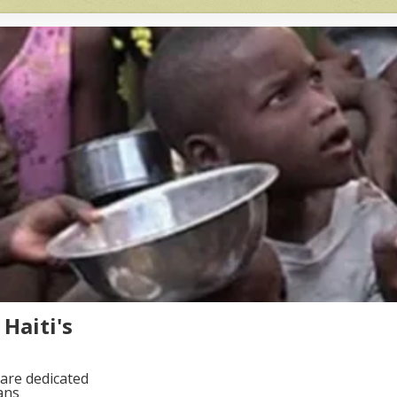
Haiti's
are dedicated
ans