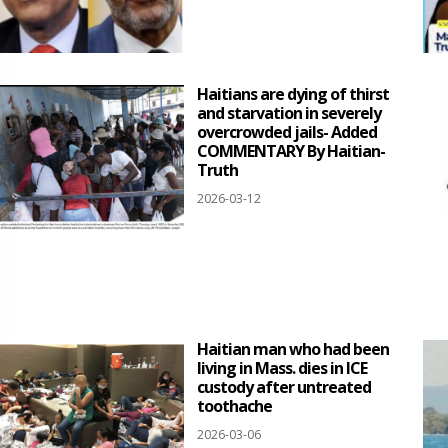
Haitians are dying of thirst
and starvation in severely
overcrowded jails- Added
COMMENTARY By Haitian-
Truth
2026-03-12
Haitian man who had been
living in Mass. dies in ICE
custody after untreated
toothache
2026-03-06