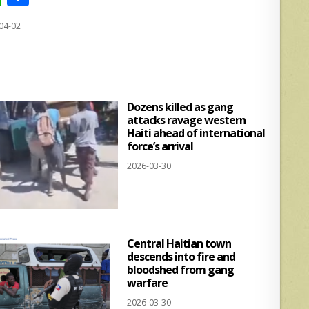
h
h
04-02
at
ar
s
e
A
p
Dozens killed as gang
p
attacks ravage western
Haiti ahead of international
force’s arrival
2026-03-30
Central Haitian town
descends into fire and
bloodshed from gang
warfare
2026-03-30