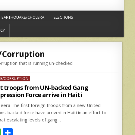
EARTHQUAKE/CHOLERA
ELECTIONS
ICY
/Corruption
orruption that is running un-checked
ed
ME/CORRUPTION
st troops from UN-backed Gang
pression Force arrive in Haiti
azeera The first foreign troops from a new United
ns-backed force have arrived in Haiti in an effort to
at escalating levels of gang…
W
S