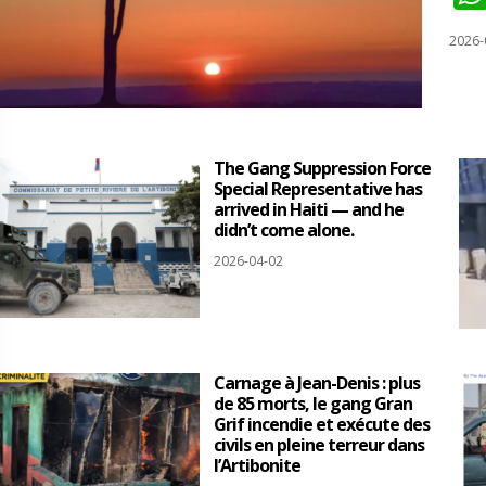
2026-
The Gang Suppression Force
Special Representative has
arrived in Haiti — and he
didn’t come alone.
2026-04-02
Carnage à Jean-Denis : plus
de 85 morts, le gang Gran
Grif incendie et exécute des
civils en pleine terreur dans
l’Artibonite