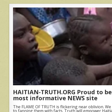
HAITIAN-TRUTH.ORG Proud to be 
most informative NEWS site
The FLAME OF TRUTH is flickering near oblivion. We 
to fanning them with facts. Truth will empower Haiti