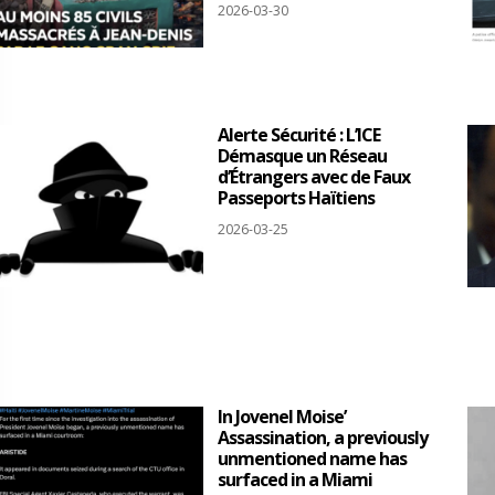
2026-03-30
Alerte Sécurité : L’ICE
Démasque un Réseau
d’Étrangers avec de Faux
Passeports Haïtiens
2026-03-25
In Jovenel Moise’
Assassination, a previously
unmentioned name has
surfaced in a Miami