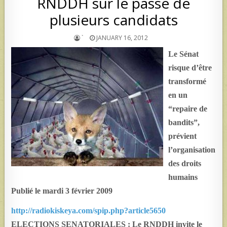
RNDDH sur le passé de
plusieurs candidats
`
JANUARY 16, 2012
Le Sénat
risque d’être
transformé
en un
“repaire de
bandits”,
prévient
l’organisation
des droits
humains
Publié le mardi 3 février 2009
http://radiokiskeya.com/spip.php?article5650
ELECTIONS SENATORIALES : Le RNDDH invite le