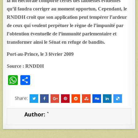
la loi électorale comporte certes des faiblesses évidentes
qu’il faudra corriger au moment opportun, Cependant, le
RNDDH croit que son application peut tempérer l’ardeur
de ceux qui veulent perpétuer le règne de l’impunité par
l’obtention éventuelle de l’immunité parlementaire et
transformer ainsi le Sénat en refuge de bandits.
Port-au-Prince, le 3 février 2009
Source : RNDDH
W
S
h
h
at
ar
Share:
s
e
Author:
`
A
p