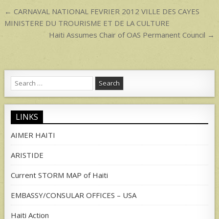
p
Post
← CARNAVAL NATIONAL FEVRIER 2012 VILLE DES CAYES
navigation
MINISTERE DU TROURISME ET DE LA CULTURE
Haiti Assumes Chair of OAS Permanent Council →
Search
for:
LINKS
AIMER HAITI
ARISTIDE
Current STORM MAP of Haiti
EMBASSY/CONSULAR OFFICES – USA
Haiti Action