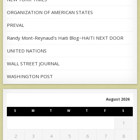
ORGANIZATION OF AMERICAN STATES
PREVAL
Randy Mont-Reynaud's Haiti Blog~HAITI NEXT DOOR
UNITED NATIONS
WALL STREET JOURNAL
WASHINGTON POST
August 2026
S
M
T
W
T
F
S
1
2
3
4
5
6
7
8