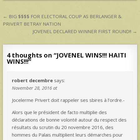
p
p
Post
← BIG $$$$ FOR ELECTORAL COUP AS BERLANGER &
navigation
PRIVERT BETRAY NATION
JOVENEL DECLARED WINNER FIRST ROUND!! →
4 thoughts on “
JOVENEL WINS!!! HAITI
WINS!!!
”
robert decembre
says:
November 28, 2016 at
Jocelerme Privert doit rappeler ses sbires à l’ordre.-
Alors que le président de facto multiplie des
déclarations de bonne volonté autour du respect des
résultats du scrutin du 20 novembre 2016, des
hommes du Palais multiplient leurs démarches pour