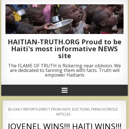
HAITIAN-TRUTH.ORG Proud to be
Haiti's most informative NEWS
site
The FLAME OF TRUTH is flickering near oblivion. We
are dedicated to fanning them with facts. Truth will
empower Haitians
POSTED
DAILY REPORTS-DIRECT FROM HAITI
,
ELECTIONS
,
FRENCH/CREOLE
IN
ARTICLES
JOVENEL WINS!!! HAITI WINS!!!