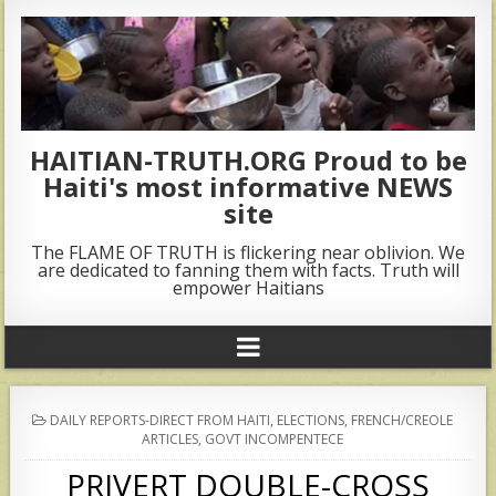
HAITIAN-TRUTH.ORG Proud to be
Haiti's most informative NEWS
site
The FLAME OF TRUTH is flickering near oblivion. We
are dedicated to fanning them with facts. Truth will
empower Haitians
POSTED
DAILY REPORTS-DIRECT FROM HAITI
,
ELECTIONS
,
FRENCH/CREOLE
IN
ARTICLES
,
GOVT INCOMPENTECE
PRIVERT DOUBLE-CROSS