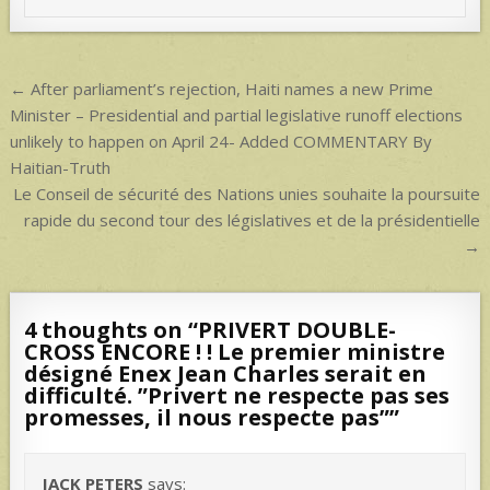
p
p
Post
← After parliament’s rejection, Haiti names a new Prime
navigation
Minister – Presidential and partial legislative runoff elections
unlikely to happen on April 24- Added COMMENTARY By
Haitian-Truth
Le Conseil de sécurité des Nations unies souhaite la poursuite
rapide du second tour des législatives et de la présidentielle
→
4 thoughts on “
PRIVERT DOUBLE-
CROSS ENCORE ! ! Le premier ministre
désigné Enex Jean Charles serait en
difficulté. ”Privert ne respecte pas ses
promesses, il nous respecte pas”
”
JACK PETERS
says: