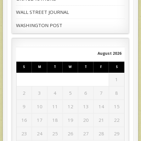
WALL STREET JOURNAL
WASHINGTON POST
August 2026
S
M
T
W
T
F
S
1
2
3
4
5
6
7
8
9
10
11
12
13
14
15
16
17
18
19
20
21
22
23
24
25
26
27
28
29