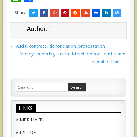
h
h
Share:
at
ar
s
e
Author:
`
A
p
Post
← Audit, contrats, dénonciation, protestation
navigation
p
Money-laudering case in Miami federal court sends
signal to Haiti →
Search
for:
LINKS
AIMER HAITI
ARISTIDE