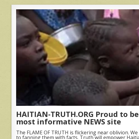
HAITIAN-TRUTH.ORG Proud to be 
most informative NEWS site
The FLAME OF TRUTH is flickering near oblivion. We 
to fanning them with facts. Truth will empower Haiti