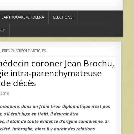
EARTHQUAKE/CHOLERA
ELECTIONS
ICY
N
,
FRENCH/CREOLE ARTICLES
médecin coroner Jean Brochu,
agie intra-parenchymateuse
de décès
 2013
embaumé, dans un froid tiroir diplomatique n’est pas
il était juge en Haïti, il devrait être
c, il était de toute évidence d’origine canadienne. Si
iété. Imbroglio, alors il y aurait des relations