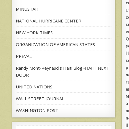
c
MINUSTAH
L
c
NATIONAL HURRICANE CENTER
s
e
NEW YORK TIMES
Q
ORGANIZATION OF AMERICAN STATES
s
l
PREVAL
s
p
Randy Mont-Reynaud's Haiti Blog~HAITI NEXT
n
DOOR
r
UNITED NATIONS
e
N
WALL STREET JOURNAL
à
WASHINGTON POST
a
n
i