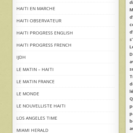
d
HAITI EN MARCHE
M
d
HAITI OBSERVATEUR
c
d
HAITI PROGRESS ENGLISH
s
HAITI PROGRESS FRENCH
L
D
IJDH
a
s
LE MATIN – HAITI
T
LE MATIN FRANCE
d
l
LE MONDE
Q
LE NOUVELLISTE HAITI
p
p
LOS ANGELES TIME
b
a
MIAMI HERALD