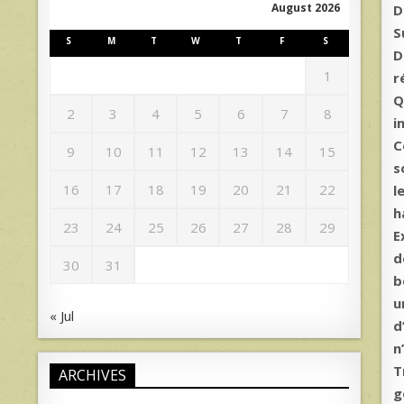
August 2026
D
S
S
M
T
W
T
F
S
D
1
r
Q
2
3
4
5
6
7
8
i
C
9
10
11
12
13
14
15
s
16
17
18
19
20
21
22
l
h
23
24
25
26
27
28
29
E
d
30
31
b
u
« Jul
d
n
T
ARCHIVES
g