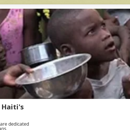
Haiti's
are dedicated
ans