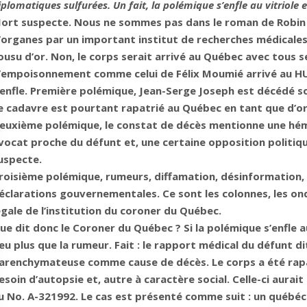
iplomatiques sulfurées. Un fait, la polémique s’enfle au vitriole e
ort suspecte. Nous ne sommes pas dans le roman de Robin 
’organes par un important institut de recherches médicales
ousu d’or. Non, le corps serait arrivé au Québec avec tous
’empoisonnement comme celui de Félix Moumié arrivé au HU
’enfle. Première polémique, Jean-Serge Joseph est décédé sou
e cadavre est pourtant rapatrié au Québec en tant que d’or
euxième polémique, le constat de décès mentionne une hémo
vocat proche du défunt et, une certaine opposition polit
uspecte.
roisième polémique, rumeurs, diffamation, désinformation, 
éclarations gouvernementales. Ce sont les colonnes, les o
égale de l’institution du coroner du Québec.
ue dit donc le Coroner du Québec ? Si la polémique s’enfle 
eu plus que la rumeur. Fait : le rapport médical du défunt di
arenchymateuse comme cause de décès. Le corps a été rapa
esoin d’autopsie et, autre à caractère social. Celle-ci aurait
u No. A-321992. Le cas est présenté comme suit : un québéc