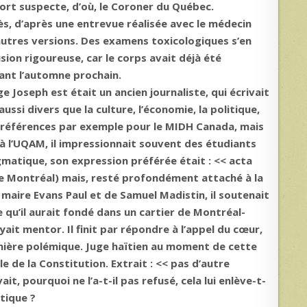
ort suspecte, d’où, le Coroner du Québec.
s, d’après une entrevue réalisée avec le médecin
autres versions. Des examens toxicologiques s’en
sion rigoureuse, car le corps avait déjà été
vant l’automne prochain.
e Joseph est était un ancien journaliste, qui écrivait
ssi divers que la culture, l’économie, la politique,
es préférences par exemple pour le MIDH Canada, mais
à l’UQAM, il impressionnait souvent des étudiants
gmatique, son expression préférée était : << acta
que Montréal) mais, resté profondément attaché à la
n maire Evans Paul et de Samuel Madistin, il soutenait
u’il aurait fondé dans un cartier de Montréal-
ait mentor. Il finit par répondre à l’appel du cœur,
remière polémique. Juge haïtien au moment de cette
e de la Constitution. Extrait : << pas d’autre
t, pourquoi ne l’a-t-il pas refusé, cela lui enlève-t-
atique ?