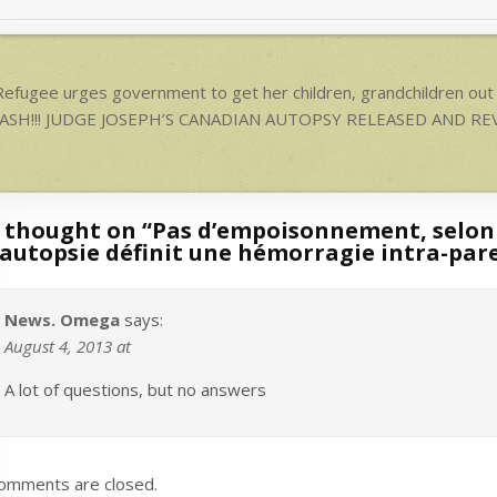
p
p
ost
efugee urges government to get her children, grandchildren out 
avigation
ASH!!! JUDGE JOSEPH’S CANADIAN AUTOPSY RELEASED AND R
 thought on “
Pas d’empoisonnement, selon 
’autopsie définit une hémorragie intra-p
News. Omega
says:
August 4, 2013 at
A lot of questions, but no answers
omments are closed.