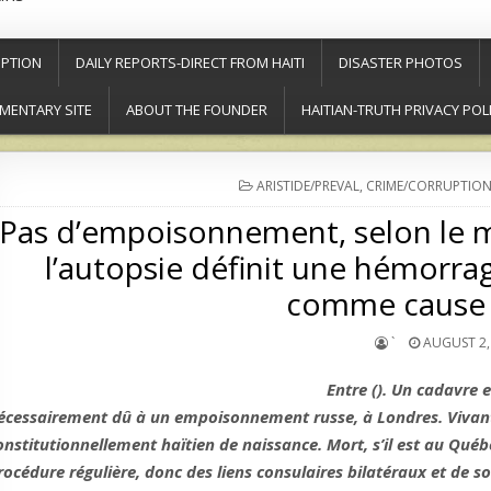
PTION
DAILY REPORTS-DIRECT FROM HAITI
DISASTER PHOTOS
MENTARY SITE
ABOUT THE FOUNDER
HAITIAN-TRUTH PRIVACY POL
POSTED
ARISTIDE/PREVAL
,
CRIME/CORRUPTIO
IN
Pas d’empoisonnement, selon le 
l’autopsie définit une hémorr
comme cause 
`
AUGUST 2,
Entre (). Un cadavre 
écessairement dû à un empoisonnement russe, à Londres. Vivant, s’
onstitutionnellement haïtien de naissance. Mort, s’il est au Québe
rocédure régulière, donc des liens consulaires bilatéraux et de soc