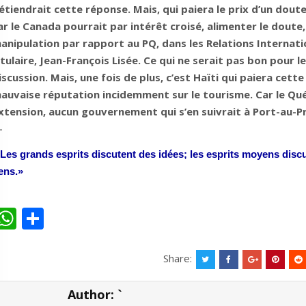
étiendrait cette réponse. Mais, qui paiera le prix d’un doute
ar le Canada pourrait par intérêt croisé, alimenter le doute,
anipulation par rapport au PQ, dans les Relations Internati
itulaire, Jean-François Lisée. Ce qui ne serait pas bon pour
iscussion. Mais, une fois de plus, c’est Haïti qui paiera cett
auvaise réputation incidemment sur le tourisme. Car le Qu
xtension, aucun gouvernement qui s’en suivrait à Port-au-Pr
—
 Les grands esprits discutent des idées; les esprits moyens discu
ens.»
W
S
h
h
at
ar
Share:
s
e
Author:
`
A