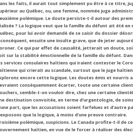
ans les faits, il aurait tout simplement pu être à ce titre,
upérieur au Québec, ou, une femme, nommée juge administr
euxième polémique. Le doute persiste-t-il autour des premie
éalisée ? La logique veut que la famille du défunt ait été en
uébec, pour lui avoir demandé de se saisir du dossier désor
nconséquent, ensuite une insulte grave, que de jeter aujourd’
oroner. Ce qui par effet de causalité, jetterait un doute, 
oit sur la stabilité émotionnelle de la famille du défunt. Da
es services consulaires haïtiens qui iraient contester le Co
aïtienne qui crierait au scandale, surtout que le juge haïtien
xplorons encore cette logique. Les doutes émis et nourris 
evraient conséquemment écarter, toute une certaine clientèle
ouchers, semble-t-on vouloir dire, chez une certaine clientèl
ne destination convoitée, en terme d’urgentologie, de soins 
’une part, que les accusations soient farfelues et d’autre p
’exposons que la logique, à moins d’une preuve contraire.
roisième polémique, suspicions. Le Canada profite-t-il de c
ouvernement haïtien, en vue de le forcer à réaliser des élec