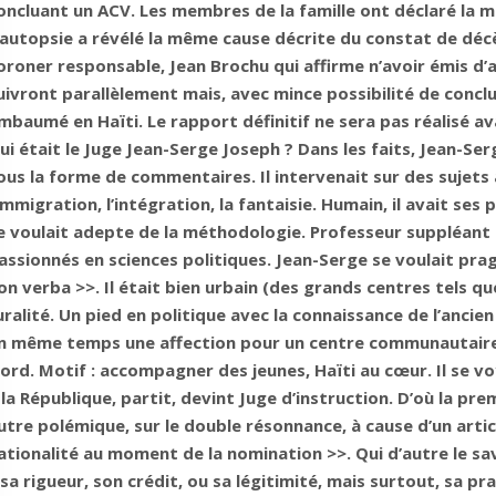
oncluant un ACV. Les membres de la famille ont déclaré la m
’autopsie a révélé la même cause décrite du constat de décè
oroner responsable, Jean Brochu qui affirme n’avoir émis d’
uivront parallèlement mais, avec mince possibilité de conclu
mbaumé en Haïti. Le rapport définitif ne sera pas réalisé a
ui était le Juge Jean-Serge Joseph ? Dans les faits, Jean-Serg
ous la forme de commentaires. Il intervenait sur des sujets au
’immigration, l’intégration, la fantaisie. Humain, il avait s
e voulait adepte de la méthodologie. Professeur suppléant 
assionnés en sciences politiques. Jean-Serge se voulait pra
on verba >>. Il était bien urbain (des grands centres tels 
uralité. Un pied en politique avec la connaissance de l’ancie
n même temps une affection pour un centre communautaire q
ord. Motif : accompagner des jeunes, Haïti au cœur. Il se voy
 la République, partit, devint Juge d’instruction. D’où la p
utre polémique, sur le double résonnance, à cause d’un articl
ationalité au moment de la nomination >>. Qui d’autre le savai
l sa rigueur, son crédit, ou sa légitimité, mais surtout, sa pr