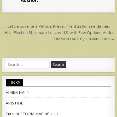
A
p
p
Post
← Lettre ouverte à Patricia Préval, fille d’un homme de rien.
navigation
Haiti Election Stalemate Leaves U.S. with Few Options-Added
COMMENTARY By Haitian-Truth →
Search
for:
LINKS
AIMER HAITI
ARISTIDE
Current STORM MAP of Haiti