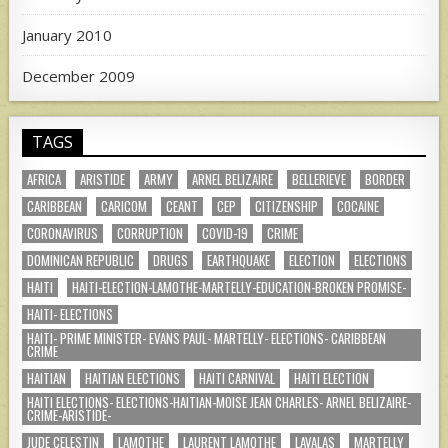
January 2010
December 2009
TAGS
AFRICA
ARISTIDE
ARMY
ARNEL BELIZAIRE
BELLERIEVE
BORDER
CARIBBEAN
CARICOM
CEANT
CEP
CITIZENSHIP
COCAINE
CORONAVIRUS
CORRUPTION
COVID-19
CRIME
DOMINICAN REPUBLIC
DRUGS
EARTHQUAKE
ELECTION
ELECTIONS
HAITI
HAITI-ELECTION-LAMOTHE-MARTELLY-EDUCATION-BROKEN PROMISE-
HAITI- ELECTIONS
HAITI- PRIME MINISTER- EVANS PAUL- MARTELLY- ELECTIONS- CARIBBEAN
CRIME
HAITIAN
HAITIAN ELECTIONS
HAITI CARNIVAL
HAITI ELECTION
HAITI ELECTIONS- ELECTIONS-HAITIAN-MOISE JEAN CHARLES- ARNEL BELIZAIRE-
CRIME-ARISTIDE-
JUDE CELESTIN
LAMOTHE
LAURENT LAMOTHE
LAVALAS
MARTELLY