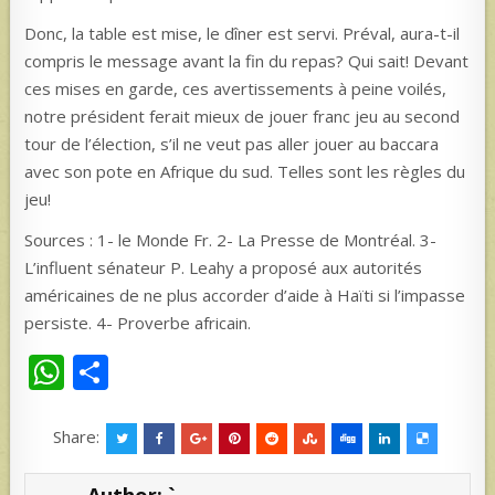
Donc, la table est mise, le dîner est servi. Préval, aura-t-il
compris le message avant la fin du repas? Qui sait! Devant
ces mises en garde, ces avertissements à peine voilés,
notre président ferait mieux de jouer franc jeu au second
tour de l’élection, s’il ne veut pas aller jouer au baccara
avec son pote en Afrique du sud. Telles sont les règles du
jeu!
Sources : 1- le Monde Fr. 2- La Presse de Montréal. 3-
L’influent sénateur P. Leahy a proposé aux autorités
américaines de ne plus accorder d’aide à Haïti si l’impasse
persiste. 4- Proverbe africain.
W
S
h
h
at
ar
Share:
s
e
Author:
`