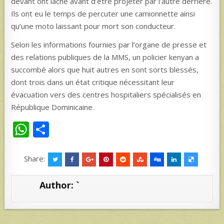
devant ont lâché avant d’être projeter par l’autre derrière.
Ils ont eu le temps de percuter une camionnette ainsi
qu’une moto laissant pour mort son conducteur.
Selon les informations fournies par l’organe de presse et
des relations publiques de la MMS, un policier kenyan a
succombé alors que huit autres en sont sorts blessés,
dont trois dans un état critique nécessitant leur
évacuation vers des centres hospitaliers spécialisés en
République Dominicaine.
W
S
h
h
at
ar
Share:
s
e
Author:
`
A
p