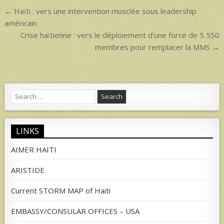
p
Post
← Haïti : vers une intervention musclée sous leadership
navigation
américain
Crise haïtienne : vers le déploiement d’une force de 5 550
membres pour remplacer la MMS →
Search
for:
LINKS
AIMER HAITI
ARISTIDE
Current STORM MAP of Haiti
EMBASSY/CONSULAR OFFICES – USA