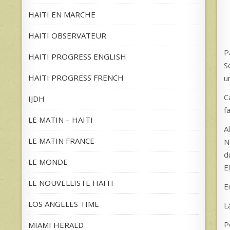
HAITI EN MARCHE
HAITI OBSERVATEUR
P
HAITI PROGRESS ENGLISH
S
HAITI PROGRESS FRENCH
u
C
IJDH
f
LE MATIN – HAITI
A
LE MATIN FRANCE
N
d
LE MONDE
E
LE NOUVELLISTE HAITI
E
LOS ANGELES TIME
L
P
MIAMI HERALD