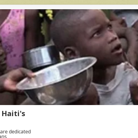
Haiti's
are dedicated
ans