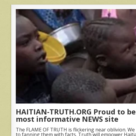
HAITIAN-TRUTH.ORG Proud to be 
most informative NEWS site
The FLAME OF TRUTH is flickering near oblivion. We 
to fanning them with facts. Truth will empower Haiti