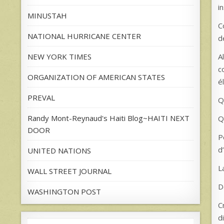
i
MINUSTAH
C
NATIONAL HURRICANE CENTER
d
A
NEW YORK TIMES
c
ORGANIZATION OF AMERICAN STATES
é
PREVAL
Q
Randy Mont-Reynaud's Haiti Blog~HAITI NEXT
Q
DOOR
P
d
UNITED NATIONS
L
WALL STREET JOURNAL
D
WASHINGTON POST
C
d