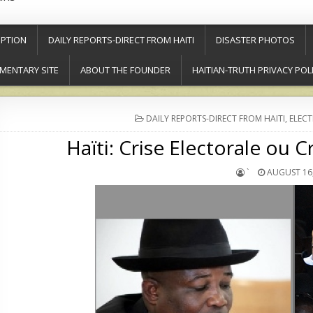
PTION
DAILY REPORTS-DIRECT FROM HAITI
DISASTER PHOTOS
MENTARY SITE
ABOUT THE FOUNDER
HAITIAN-TRUTH PRIVACY POL
POSTED
DAILY REPORTS-DIRECT FROM HAITI
,
ELECT
IN
Haïti: Crise Electorale ou C
`
AUGUST 16,