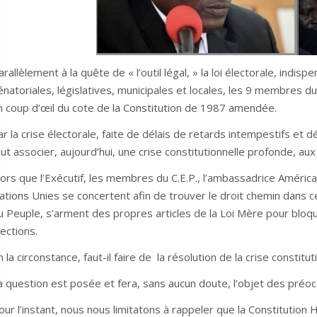
arallèlement à la quête de « l’outil légal, » la loi électorale, indis
énatoriales, législatives, municipales et locales, les 9 membres du
n coup d’œil du cote de la Constitution de 1987 amendée.
ar la crise électorale, faite de délais de retards intempestifs et 
aut associer, aujourd’hui, une crise constitutionnelle profonde, au
lors que l’Exécutif, les membres du C.E.P., l’ambassadrice América
ations Unies se concertent afin de trouver le droit chemin dans c
u Peuple, s’arment des propres articles de la Loi Mère pour bloq
lections.
n la circonstance, faut-il faire de la résolution de la crise constitu
a question est posée et fera, sans aucun doute, l’objet des préocc
our l’instant, nous nous limitatons à rappeler que la Constitution