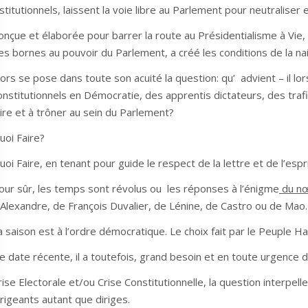
nstitutionnels, laissent la voie libre au Parlement pour neutraliser e
onçue et élaborée pour barrer la route au Présidentialisme à Vie, 
es bornes au pouvoir du Parlement, a créé les conditions de la n
lors se pose dans toute son acuité la question: qu’ advient – il lo
onstitutionnels en Démocratie, des apprentis dictateurs, des trafi
lire et à trôner au sein du Parlement?
uoi Faire?
uoi Faire, en tenant pour guide le respect de la lettre et de l’espr
our sûr, les temps sont révolus ou les réponses à l’énigme
du nœ
’Alexandre, de François Duvalier, de Lénine, de Castro ou de Mao.
a saison est à l’ordre démocratique. Le choix fait par le Peuple Hai
e date récente, il a toutefois, grand besoin et en toute urgence d
rise Electorale et/ou Crise Constitutionnelle, la question interpel
irigeants autant que diriges.