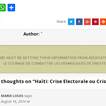
W
S
h
h
at
ar
Share:
s
e
Author:
`
A
p
p
ost
BBC MUST BE GETTING THEIR INFORMATION FROM ASSOCIATED
avigation
LE COURAGE DE COMBATTRE LES DEMAGOGUES DE DROITE ET
 thoughts on “
Haïti: Crise Electorale ou Cr
MARIE LOUIS
says:
August 16, 2014 at