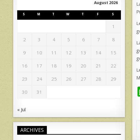
August 2026
L
P
S
M
T
W
T
F
S
L
1
g
2
3
4
5
6
7
8
L
g
9
10
11
12
13
14
15
g
16
17
18
19
20
21
22
L
M
23
24
25
26
27
28
29
30
31
« Jul
ARCHIVES