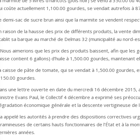
a marmite de 5 livres d’haricots (pois noir) se vend à 350.00 ou 40
ui coûte actuellement 1,100.00 gourdes, se vendait autrefois à 8
e demi-sac de sucre brun ainsi que la marmite se vendent respe
n raison de la hausse des prix de différents produits, la vente 
tablit sa barque au marché de Delmas 32 (municipalité au nord-est 
 Nous aimerions que les prix des produits baissent, afin que les ge
aisse contient 6 gallons) d’huile à 1,500.00 gourdes, maintenant e
a caisse de pâte de tomate, qui se vendait à 1,500.00 gourdes, 
,150.00 gourdes.
ans une lettre ouverte en date du mercredi 16 décembre 2015, a
inistre Evans Paul, le Collectif 4 décembre a exprimé ses préoccup
égradation économique générale et la descente vertigineuse de la
l a appelé les autorités à prendre des dispositions correctives u
aramineuses de certains hauts fonctionnaires de l’État et à la mon
ernières années.