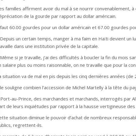
es familles affirment avoir du mal à se nourrir convenablement, à
épréciation de la gourde par rapport au dollar américain.
l faut 60.00 gourdes pour un dollar américain et 67.00 gourdes po
 Depuis un certain temps, manger à ma faim en Haïti devient un lu
ravaille dans une institution privée de la capitale.
 Même si je travaille, j’ai des difficultés à boucler la fin du mois 
n salaire plus ou moins raisonnable, on ne travaille que pour la con
a situation va de mal en pis depuis les cinq dernières années (d
lle souligne combien l’accession de Michel Martelly à la tête du p
 Port-au-Prince, des marchandes et marchands, interrogés par Al
art de leurs inquiétudes par rapport à la hausse vertigineuse des
ette situation diminue le pouvoir d’achat de nombreux responsabl
ublics, regrettent-ils.