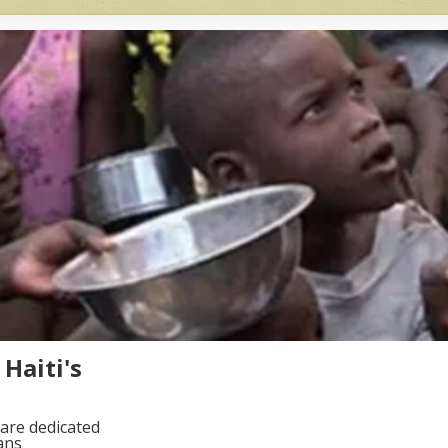
Haiti's
are dedicated
ans