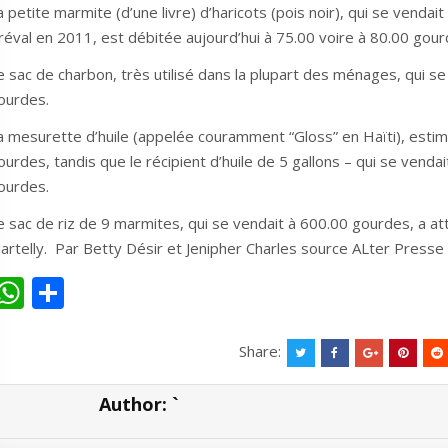
a petite marmite (d’une livre) d’haricots (pois noir), qui se vend
réval en 2011, est débitée aujourd’hui à 75.00 voire à 80.00 gour
e sac de charbon, très utilisé dans la plupart des ménages, qui 
ourdes.
a mesurette d’huile (appelée couramment “Gloss” en Haïti), esti
ourdes, tandis que le récipient d’huile de 5 gallons – qui se venda
ourdes.
e sac de riz de 9 marmites, qui se vendait à 600.00 gourdes, a a
artelly. Par Betty Désir et Jenipher Charles source ALter Presse
W
S
h
h
at
ar
Share:
s
e
Author:
`
A