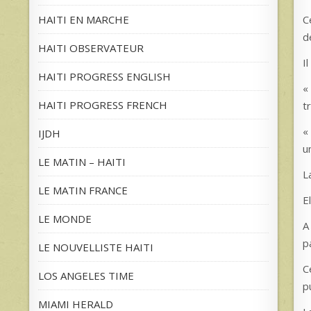
C
HAITI EN MARCHE
d
HAITI OBSERVATEUR
I
HAITI PROGRESS ENGLISH
«
HAITI PROGRESS FRENCH
t
«
IJDH
u
LE MATIN – HAITI
L
LE MATIN FRANCE
E
LE MONDE
A
p
LE NOUVELLISTE HAITI
C
LOS ANGELES TIME
p
MIAMI HERALD