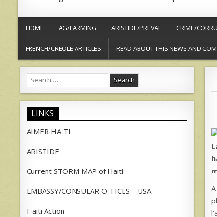
HOME
AG/FARMING
ARISTIDE/PREVAL
CRIME/CORRU
FRENCH/CREOLE ARTICLES
READ ABOUT THIS NEWS AND COM
Search
for:
LINKS
AIMER HAITI
L
ARISTIDE
h
m
Current STORM MAP of Haiti
A
EMBASSY/CONSULAR OFFICES – USA
p
Haiti Action
l