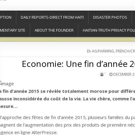
PTION
DAILY REPORTS-DIRECT FROM HAITI
DISASTER PHOTOS
MENTARY SITE
ABOUT THE FOUNDER
HAITIAN-TRUTH PRIVACY POL
POSTED
AG/FARMING
,
FRENCH/CR
IN
Economie: Une fin d’année 
`
DECEMBER 24
a fin d’année 2015 se révèle totalement morose pour différe
ausse inconsidérée du coût de la vie. La vie chère, comme l’
esure…
 l’approche des fêtes de fin d’année 2015, plusieurs familles du 
laignent de l’augmentation des prix des produits de première néce
’agence en ligne AlterPresse.