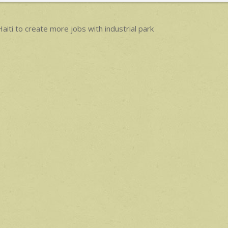
p
p
ost
aiti to create more jobs with industrial park
avigation