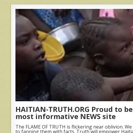
HAITIAN-TRUTH.ORG Proud to be 
most informative NEWS site
The FLAME OF TRUTH is flickering near oblivion. We 
to fanning them with facts. Truth will empower Haiti