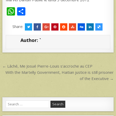
W
S
h
h
at
ar
Share:
s
e
Author:
`
A
p
p
Post
← Lâché, Me Josué Pierre-Louis s’accroche au CEP
navigation
With the Martelly Government, Haitian justice is still prisoner
of the Executive →
Search
for: