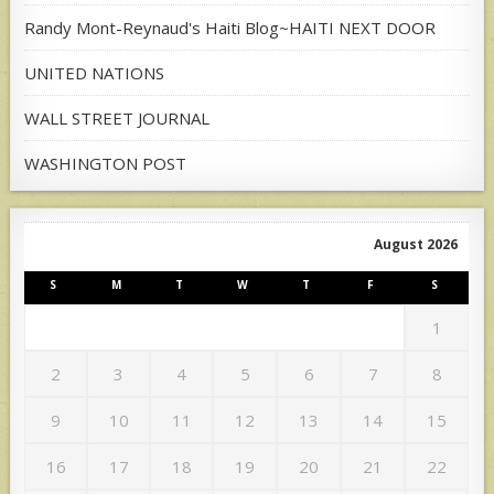
Randy Mont-Reynaud's Haiti Blog~HAITI NEXT DOOR
UNITED NATIONS
WALL STREET JOURNAL
WASHINGTON POST
August 2026
S
M
T
W
T
F
S
1
2
3
4
5
6
7
8
9
10
11
12
13
14
15
16
17
18
19
20
21
22