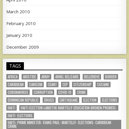
March 2010
February 2010
January 2010
December 2009
TAGS
AFRICA
ARISTIDE
ARMY
ARNEL BELIZAIRE
BELLERIEVE
BORDER
CARIBBEAN
CARICOM
CEANT
CEP
CITIZENSHIP
COCAINE
CORONAVIRUS
CORRUPTION
COVID-19
CRIME
DOMINICAN REPUBLIC
DRUGS
EARTHQUAKE
ELECTION
ELECTIONS
HAITI
HAITI-ELECTION-LAMOTHE-MARTELLY-EDUCATION-BROKEN PROMISE-
HAITI- ELECTIONS
HAITI- PRIME MINISTER- EVANS PAUL- MARTELLY- ELECTIONS- CARIBBEAN
CRIME