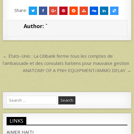
h
h
at
ar
Share:
s
e
Author:
`
A
p
p
Post
← États-Unis : La Citibank ferme tous les comptes de
navigation
l’ambassade et des consulats haïtiens pour mauvaise gestion
ANATOMY OF A PNH EQUIPMENT/AMMO DELAY →
Search
for:
LINKS
AIMER HAITI