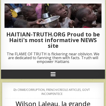
HAITIAN-TRUTH.ORG Proud to be
Haiti's most informative NEWS
site
The FLAME OF TRUTH is flickering near oblivion. We
are dedicated to fanning them with facts. Truth will
empower Haitians
POSTED
CRIME/CORRUPTION
,
FRENCH/CREOLE ARTICLES
,
GOVT
IN
INCOMPENTECE
Wilson Laleau, la grande