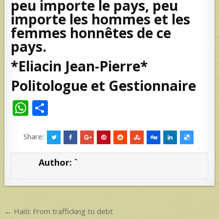
peu importe le pays, peu
importe les hommes et les
femmes honnêtes de ce
pays.
*Eliacin Jean-Pierre*
Politologue et Gestionnaire
W
S
h
h
at
ar
Share:
s
e
Author:
`
A
p
p
Post
← Haiti: From trafficking to debt