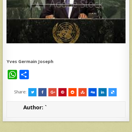
Yves Germain Joseph
W
S
h
h
at
ar
Share:
s
e
Author:
`
A
p
p