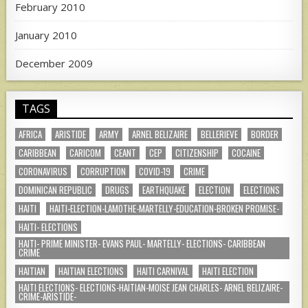
February 2010
January 2010
December 2009
TAGS
AFRICA
ARISTIDE
ARMY
ARNEL BELIZAIRE
BELLERIEVE
BORDER
CARIBBEAN
CARICOM
CEANT
CEP
CITIZENSHIP
COCAINE
CORONAVIRUS
CORRUPTION
COVID-19
CRIME
DOMINICAN REPUBLIC
DRUGS
EARTHQUAKE
ELECTION
ELECTIONS
HAITI
HAITI-ELECTION-LAMOTHE-MARTELLY-EDUCATION-BROKEN PROMISE-
HAITI- ELECTIONS
HAITI- PRIME MINISTER- EVANS PAUL- MARTELLY- ELECTIONS- CARIBBEAN
CRIME
HAITIAN
HAITIAN ELECTIONS
HAITI CARNIVAL
HAITI ELECTION
HAITI ELECTIONS- ELECTIONS-HAITIAN-MOISE JEAN CHARLES- ARNEL BELIZAIRE-
CRIME-ARISTIDE-