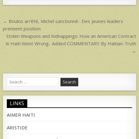
p
p
Post
← Boulos arrêté, Michel sanctionné : Des jeunes leaders
navigation
prennent position
Stolen Weapons and Kidnappings: How an American Contract
in Haiti Went Wrong- Added COMMENTARY By Haitian-Truth
→
Search
for:
LINKS
AIMER HAITI
ARISTIDE