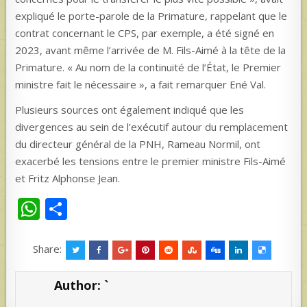
expliqué le porte-parole de la Primature, rappelant que le
contrat concernant le CPS, par exemple, a été signé en
2023, avant même l’arrivée de M. Fils-Aimé à la tête de la
Primature. « Au nom de la continuité de l’État, le Premier
ministre fait le nécessaire », a fait remarquer Ené Val.
Plusieurs sources ont également indiqué que les
divergences au sein de l’exécutif autour du remplacement
du directeur général de la PNH, Rameau Normil, ont
exacerbé les tensions entre le premier ministre Fils-Aimé
et Fritz Alphonse Jean.
W
S
h
h
at
ar
Share:
s
e
Author:
`
A