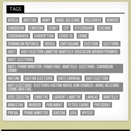
TAGS
AFRICA
ARISTIDE
ARMY
ARNEL BELIZAIRE
BELLERIEVE
BORDER
CARIBBEAN
CARICOM
CEANT
CEP
CITIZENSHIP
COCAINE
CORONAVIRUS
CORRUPTION
COVID-19
CRIME
DOMINICAN REPUBLIC
DRUGS
EARTHQUAKE
ELECTION
ELECTIONS
HAITI
HAITI-ELECTION-LAMOTHE-MARTELLY-EDUCATION-BROKEN PROMISE-
HAITI- ELECTIONS
HAITI- PRIME MINISTER- EVANS PAUL- MARTELLY- ELECTIONS- CARIBBEAN
CRIME
HAITIAN
HAITIAN ELECTIONS
HAITI CARNIVAL
HAITI ELECTION
HAITI ELECTIONS- ELECTIONS-HAITIAN-MOISE JEAN CHARLES- ARNEL BELIZAIRE-
CRIME-ARISTIDE-
JUDE CELESTIN
LAMOTHE
LAURENT LAMOTHE
LAVALAS
MARTELLY
MINUSTAH
MURDER
PARLIMENT
PETRO CARIBE
PRESIDENT
PREVAL
PRIME MINISTER
RACISM
USA
WYCLEF