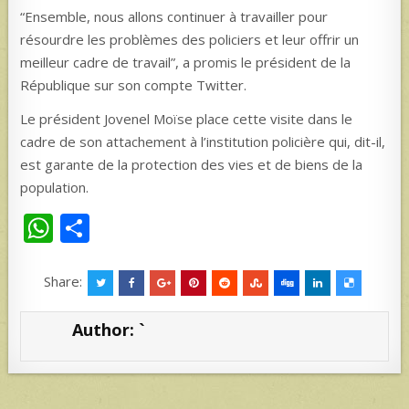
“Ensemble, nous allons continuer à travailler pour
résourdre les problèmes des policiers et leur offrir un
meilleur cadre de travail”, a promis le président de la
République sur son compte Twitter.
Le président Jovenel Moïse place cette visite dans le
cadre de son attachement à l’institution policière qui, dit-il,
est garante de la protection des vies et de biens de la
population.
W
S
h
h
at
ar
Share:
s
e
Author:
`
A
p
p