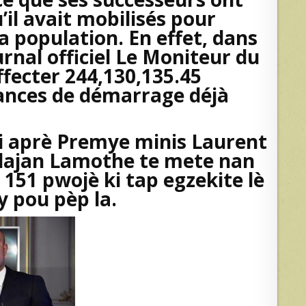
’il avait mobilisés pour
la population. En effet, dans
urnal officiel Le Moniteur du
ffecter 244,130,135.45
avances de démarrage déjà
ni aprè Premye minis Laurent
t lajan Lamothe te mete nan
e 151 pwojè ki tap egzekite lè
ay pou pèp la.