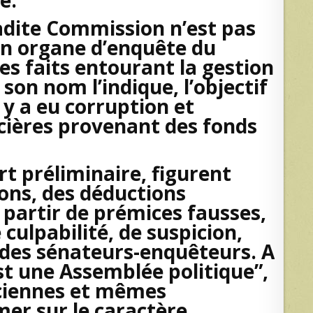
 ladite Commission n’est pas
un organe d’enquête du
es faits entourant la gestion
n nom l’indique, l’objectif
l y a eu corruption et
ncières provenant des fonds
t préliminaire, figurent
ions, des déductions
 partir de prémices fausses,
ulpabilité, de suspicion,
s des sénateurs-enquêteurs. A
st une Assemblée politique”,
iciennes et mêmes
mer sur le caractère