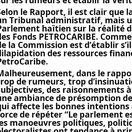
Selon le Rapport, il est clair que
un Tribunal administratif, mais 
Parlement haïtien sur la réalité d
des Fonds PETROCARIBE. Comme so
de la Commission est d’établir s’i
dilapidation des ressources fina
PetroCaribe.
Malheureusement, dans le rappor
trop de rumeurs, trop d’insinuat
subjectives, des raisonnements à
une ambiance de présomption de c
qui affecte les bonnes intention
force de répéter “Le parlement e
les manoeuvres politiques, polit
électoralistes ont tendance à pri