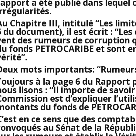
rapport a été publié dans lequel 
irrégularités.
Au Chapitre III, intitulé “Les lim
6 du document), il est écrit : “Les
vent des rumeurs de corruption qu
du fonds PETROCARIBE et sont en 
vérité”.
Deux mots importants: “Rumeurs”
Toujours à la page 6 du Rapport 
nous lisons : “Il importe de savoir 
Commission est d’expliquer l’utili
montants du fonds de PETROCAR
C’est en ce sens que des comptabl
convoqués au Sénat de la Républi
sur les rumeurs et établir la Vérit