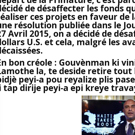
décidé de désaffecter les fonds qu
réaliser ces projets en faveur de 
une résolution publiée dans le Jo
27 Avril 2015, on a décidé de désa
dollars U.S. et cela, malgré les 
décaissées.
En bon créole : Gouvènman ki vi
Lamothe la, te deside retire tou
bidjè peyi-a pou reyalize plis pas
li tap dirije peyi-a epi kreye trav