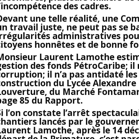
l’incompétence des cadres.
Devant une telle réalité, une Com
un travail juste, ne peut pas se b
irrégularités administratives pou
citoyens honnêtes et de bonne fo
Monsieur Laurent Lamothe estime
gestion des fonds PétroCaribe; il 
corruption; il n’a pas antidaté le
construction du Lycée Alexandre 
Louverture, du Marché Fontamar
page 85 du Rapport.
Si l’on constate l’arrêt spectacula
chantiers lancés par le gouvern
Laurent Lamothe, après le 14 dé
départ de la Primature, c’est par