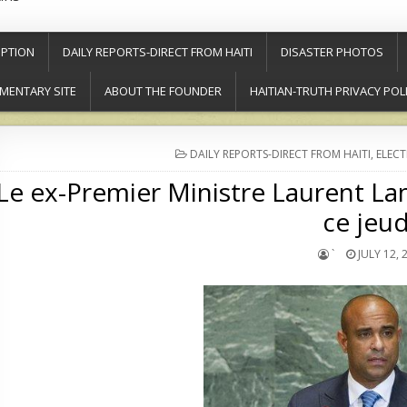
PTION
DAILY REPORTS-DIRECT FROM HAITI
DISASTER PHOTOS
MENTARY SITE
ABOUT THE FOUNDER
HAITIAN-TRUTH PRIVACY POL
POSTED
DAILY REPORTS-DIRECT FROM HAITI
,
ELECT
IN
Le ex-Premier Ministre Laurent L
ce jeud
`
JULY 12, 