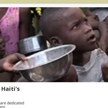
Haiti's
are dedicated
ans