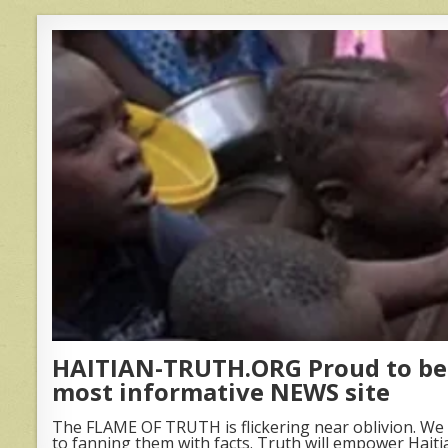
HAITIAN-TRUTH.ORG Proud to be 
most informative NEWS site
The FLAME OF TRUTH is flickering near oblivion. We 
to fanning them with facts. Truth will empower Haiti