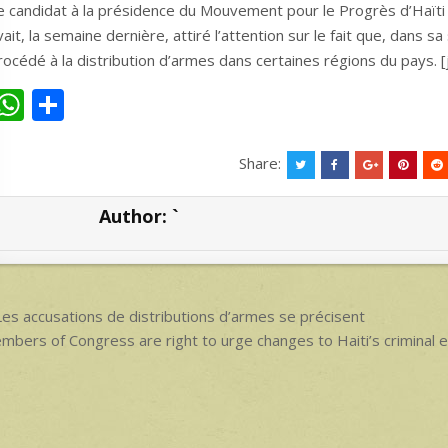
e candidat à la présidence du Mouvement pour le Progrès d’Haïti 
vait, la semaine dernière, attiré l’attention sur le fait que, dans
rocédé à la distribution d’armes dans certaines régions du pays. 
W
S
h
h
at
ar
Share:
s
e
Author:
`
A
p
p
ost
es accusations de distributions d’armes se précisent
avigation
mbers of Congress are right to urge changes to Haiti’s crimin