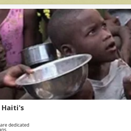
Haiti's
are dedicated
ans