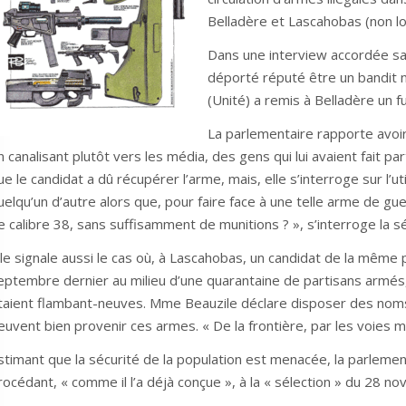
Belladère et Lascahobas (non loi
Dans une interview accordée sa
déporté réputé être un bandit no
(Unité) a remis à Belladère un f
La parlementaire rapporte avoi
n canalisant plutôt vers les média, des gens qui lui avaient fait par
ue le candidat a dû récupérer l’arme, mais, elle s’interroge sur l’uti
uelqu’un d’autre alors que, pour faire face à une telle arme de gue
e calibre 38, sans suffisamment de munitions ? », s’interroge la sé
lle signale aussi le cas où, à Lascahobas, un candidat de la même 
eptembre dernier au milieu d’une quarantaine de partisans armés, d
taient flambant-neuves. Mme Beauzile déclare disposer des nom
euvent bien provenir ces armes. « De la frontière, par les voies 
stimant que la sécurité de la population est menacée, la parlementa
rocédant, « comme il l’a déjà conçue », à la « sélection » du 28 