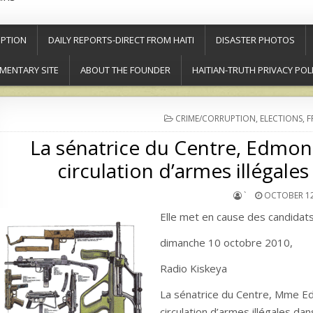
PTION
DAILY REPORTS-DIRECT FROM HAITI
DISASTER PHOTOS
MENTARY SITE
ABOUT THE FOUNDER
HAITIAN-TRUTH PRIVACY POL
POSTED
CRIME/CORRUPTION
,
ELECTIONS
,
F
IN
La sénatrice du Centre, Edmon
circulation d’armes illégal
`
OCTOBER 12
Elle met en cause des candidats 
dimanche 10 octobre 2010,
Radio Kiskeya
La sénatrice du Centre, Mme Edm
circulation d’armes illégales 