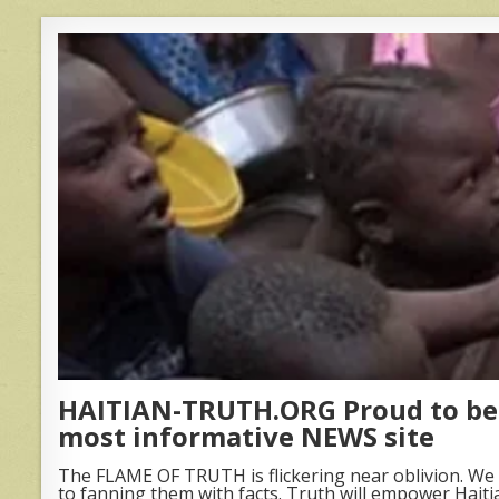
HAITIAN-TRUTH.ORG Proud to be 
most informative NEWS site
The FLAME OF TRUTH is flickering near oblivion. We 
to fanning them with facts. Truth will empower Haiti