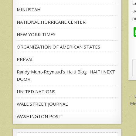
L
MINUSTAH
a
p
NATIONAL HURRICANE CENTER
NEW YORK TIMES
ORGANIZATION OF AMERICAN STATES
PREVAL
Randy Mont-Reynaud's Haiti Blog~HAITI NEXT
DOOR
UNITED NATIONS
P
← L
n
Me
WALL STREET JOURNAL
WASHINGTON POST