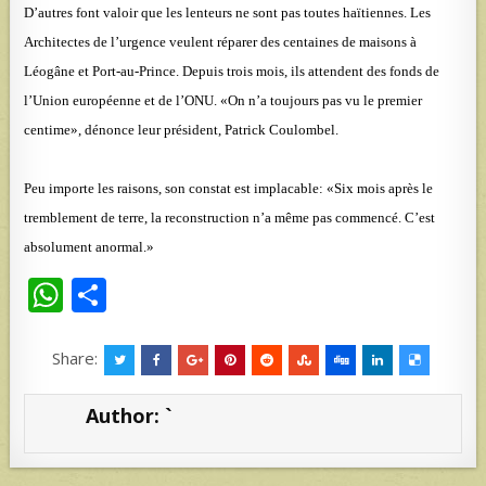
D’autres font valoir que les lenteurs ne sont pas toutes haïtiennes. Les
Architectes de l’urgence veulent réparer des centaines de maisons à
Léogâne et Port-au-Prince. Depuis trois mois, ils attendent des fonds de
l’Union européenne et de l’ONU. «On n’a toujours pas vu le premier
centime», dénonce leur président, Patrick Coulombel.
Peu importe les raisons, son constat est implacable: «Six mois après le
tremblement de terre, la reconstruction n’a même pas commencé. C’est
absolument anormal.»
W
S
h
h
at
ar
Share:
s
e
Author:
`
A
p