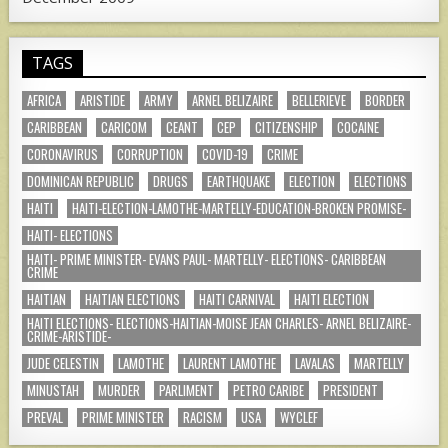
TAGS
AFRICA
ARISTIDE
ARMY
ARNEL BELIZAIRE
BELLERIEVE
BORDER
CARIBBEAN
CARICOM
CEANT
CEP
CITIZENSHIP
COCAINE
CORONAVIRUS
CORRUPTION
COVID-19
CRIME
DOMINICAN REPUBLIC
DRUGS
EARTHQUAKE
ELECTION
ELECTIONS
HAITI
HAITI-ELECTION-LAMOTHE-MARTELLY-EDUCATION-BROKEN PROMISE-
HAITI- ELECTIONS
HAITI- PRIME MINISTER- EVANS PAUL- MARTELLY- ELECTIONS- CARIBBEAN
CRIME
HAITIAN
HAITIAN ELECTIONS
HAITI CARNIVAL
HAITI ELECTION
HAITI ELECTIONS- ELECTIONS-HAITIAN-MOISE JEAN CHARLES- ARNEL BELIZAIRE-
CRIME-ARISTIDE-
JUDE CELESTIN
LAMOTHE
LAURENT LAMOTHE
LAVALAS
MARTELLY
MINUSTAH
MURDER
PARLIMENT
PETRO CARIBE
PRESIDENT
PREVAL
PRIME MINISTER
RACISM
USA
WYCLEF