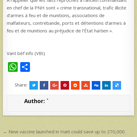
À rappeler que les faits reprochés à l’ancien commandant
en chef de la PNH sont « crime transnational, trafic illicite
d’armes à feu et de munitions, associations de
malfaiteurs, contrebande, ports et détentions d’armes à
feu et de munitions au préjudice de l’État haïtien ».
Vant bèf info (VBI)
W
S
h
h
at
ar
Share:
s
e
Author:
`
A
p
p
Post
← New vaccine launched in Haiti could save up to 270,000