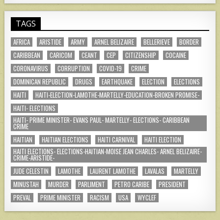
TAGS
AFRICA
ARISTIDE
ARMY
ARNEL BELIZAIRE
BELLERIEVE
BORDER
CARIBBEAN
CARICOM
CEANT
CEP
CITIZENSHIP
COCAINE
CORONAVIRUS
CORRUPTION
COVID-19
CRIME
DOMINICAN REPUBLIC
DRUGS
EARTHQUAKE
ELECTION
ELECTIONS
HAITI
HAITI-ELECTION-LAMOTHE-MARTELLY-EDUCATION-BROKEN PROMISE-
HAITI- ELECTIONS
HAITI- PRIME MINISTER- EVANS PAUL- MARTELLY- ELECTIONS- CARIBBEAN
CRIME
HAITIAN
HAITIAN ELECTIONS
HAITI CARNIVAL
HAITI ELECTION
HAITI ELECTIONS- ELECTIONS-HAITIAN-MOISE JEAN CHARLES- ARNEL BELIZAIRE-
CRIME-ARISTIDE-
JUDE CELESTIN
LAMOTHE
LAURENT LAMOTHE
LAVALAS
MARTELLY
MINUSTAH
MURDER
PARLIMENT
PETRO CARIBE
PRESIDENT
PREVAL
PRIME MINISTER
RACISM
USA
WYCLEF