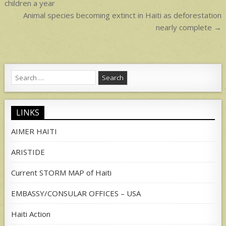
navigation
children a year
Animal species becoming extinct in Haiti as deforestation
nearly complete →
Search
for:
LINKS
AIMER HAITI
ARISTIDE
Current STORM MAP of Haiti
EMBASSY/CONSULAR OFFICES – USA
Haiti Action