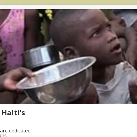
Haiti's
are dedicated
ans