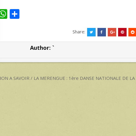
W
S
h
h
at
ar
Share:
s
e
Author:
`
A
p
p
ost
ON A SAVOIR / LA MERENGUE : 1ère DANSE NATIONALE DE LA
avigation