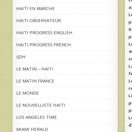
a
HAITI EN MARCHE
L
HAITI OBSERVATEUR
p
6
HAITI PROGRESS ENGLISH
p
L
HAITI PROGRESS FRENCH
4
IJDH
s
L
LE MATIN – HAITI
f
L
LE MATIN FRANCE
r
LE MONDE
L
p
LE NOUVELLISTE HAITI
p
LOS ANGELES TIME
L
d
MIAMI HERALD