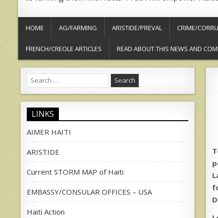
HOME
AG/FARMING
ARISTIDE/PREVAL
CRIME/CORRU
FRENCH/CREOLE ARTICLES
READ ABOUT THIS NEWS AND COM
Search
for:
LINKS
AIMER HAITI
T
ARISTIDE
p
Current STORM MAP of Haiti
L
f
EMBASSY/CONSULAR OFFICES – USA
D
Haiti Action
L