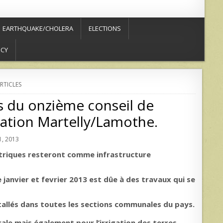
EARTHQUAKE/CHOLERA
ELECTIONS
ICY
RTICLES
es du onzième conseil de
ation Martelly/Lamothe.
, 2013
ectriques resteront comme infrastructure
 janvier et fevrier 2013 est dûe à des travaux qui se
stallés dans toutes les sections communales du pays.
rale mais également pour l’irrigation des terres