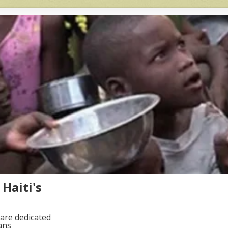
Haiti's
are dedicated
ans