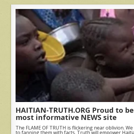
HAITIAN-TRUTH.ORG Proud to be 
most informative NEWS site
The FLAME OF TRUTH is flickering near oblivion. We 
to fanning them with facts. Truth will empower Haiti