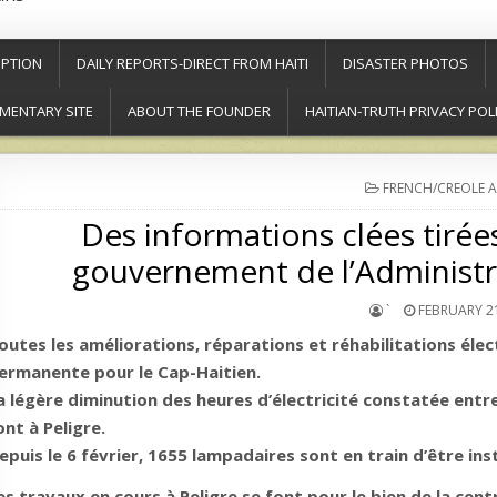
PTION
DAILY REPORTS-DIRECT FROM HAITI
DISASTER PHOTOS
MENTARY SITE
ABOUT THE FOUNDER
HAITIAN-TRUTH PRIVACY POL
POSTED
FRENCH/CREOLE A
IN
Des informations clées tiré
gouvernement de l’Administr
`
FEBRUARY 21
outes les améliorations, réparations et réhabilitations él
ermanente pour le Cap-Haitien.
a légère diminution des heures d’électricité constatée entre
ont à Peligre.
epuis le 6 février, 1655 lampadaires sont en train d’être in
es travaux en cours à Peligre se font pour le bien de la cent