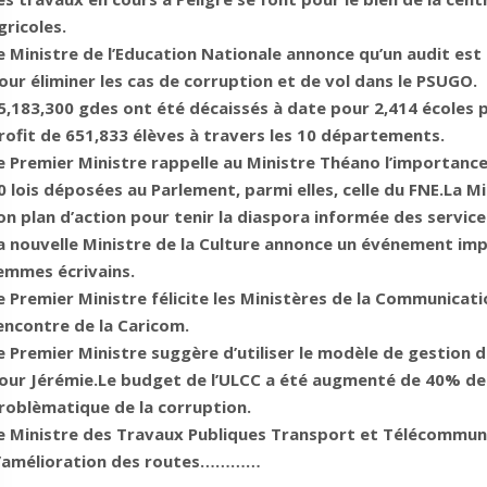
gricoles.
e Ministre de l’Education Nationale annonce qu’un audit est
our éliminer les cas de corruption et de vol dans le PSUGO.
5,183,300 gdes ont été décaissés à date pour 2,414 écoles 
rofit de 651,833 élèves à travers les 10 départements.
e Premier Ministre rappelle au Ministre Théano l’importanc
0 lois déposées au Parlement, parmi elles, celle du FNE.La M
on plan d’action pour tenir la diaspora informée des service
a nouvelle Ministre de la Culture annonce un événement imp
emmes écrivains.
e Premier Ministre félicite les Ministères de la Communicatio
encontre de la Caricom.
e Premier Ministre suggère d’utiliser le modèle de gestion 
our Jérémie.Le budget de l’ULCC a été augmenté de 40% de 
roblèmatique de la corruption.
e Ministre des Travaux Publiques Transport et Télécommun
’amélioration des routes…………