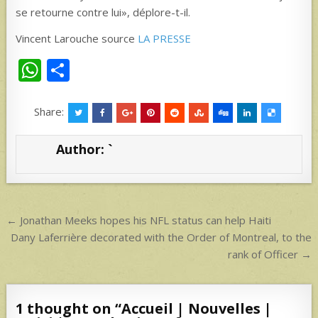
se retourne contre lui», déplore-t-il.
Vincent Larouche source
LA PRESSE
W
S
h
h
at
ar
Share:
s
e
Author:
`
A
p
p
Post
← Jonathan Meeks hopes his NFL status can help Haiti
navigation
Dany Laferrière decorated with the Order of Montreal, to the
rank of Officer →
1 thought on “
Accueil | Nouvelles |