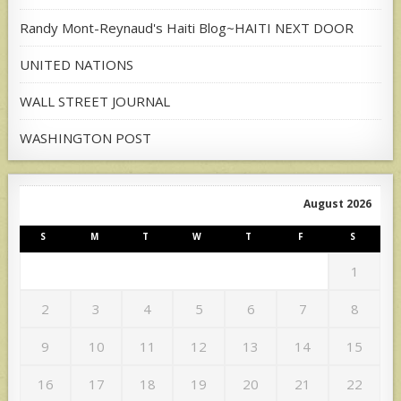
Randy Mont-Reynaud's Haiti Blog~HAITI NEXT DOOR
UNITED NATIONS
WALL STREET JOURNAL
WASHINGTON POST
August 2026
S
M
T
W
T
F
S
1
2
3
4
5
6
7
8
9
10
11
12
13
14
15
16
17
18
19
20
21
22